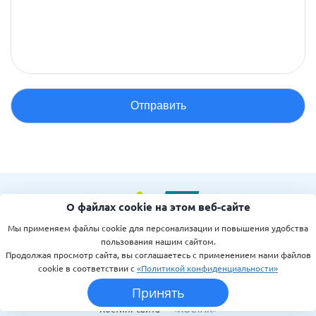
О файлах cookie на этом веб-сайте
Мы применяем файлы cookie для персонализации и повышения удобства
©1999-2026
пользования нашим сайтом.
TM
Интернет-агентство
«МИБОК»
Продолжая просмотр сайта, вы соглашаетесь с применением нами файлов
Лицензионное соглашение
cookie в соответствии с
«Политикой конфиденциальности»
Политика конфиденциальности
Принять
Работает на
«1С-Битрикс: Управление сайтом»
Хостинг сайта —
«ХОСТАК»