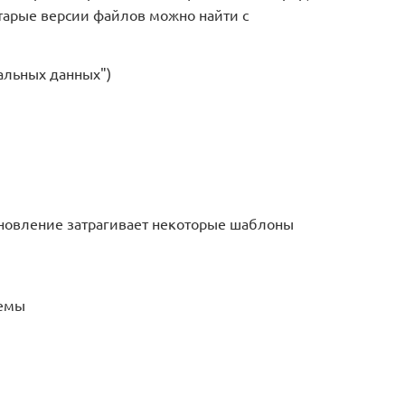
s. Старые версии файлов можно найти с
альных данных")
новление затрагивает некоторые шаблоны
темы