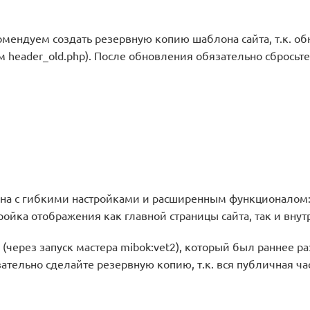
ндуем создать резервную копию шаблона сайта, т.к. обн
м header_old.php). После обновления обязательно сбросьте
на с гибкими настройками и расширенным функционалом: 4
ойка отображения как главной страницы сайта, так и внут
(через запуск мастера mibok:vet2), который был раннее 
язательно сделайте резервную копию, т.к. вся публичная ч